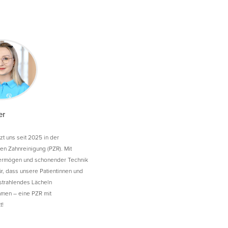
er
tzt uns seit 2025 in der
en Zahnreinigung (PZR). Mit
vermögen und schonender Technik
ür, dass unsere Patientinnen und
 strahlendes Lächeln
men – eine PZR mit
t!