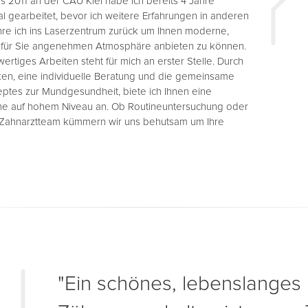
2011 an der CAU Kiel habe ich bereits 4 Jahre
al gearbeitet, bevor ich weitere Erfahrungen in anderen
re ich ins Laserzentrum zurück um Ihnen moderne,
r für Sie angenehmen Atmosphäre anbieten zu können.
ertiges Arbeiten steht für mich an erster Stelle. Durch
n, eine individuelle Beratung und die gemeinsame
ptes zur Mundgesundheit, biete ich Ihnen eine
hne auf hohem Niveau an. Ob Routineuntersuchung oder
s Zahnarztteam kümmern wir uns behutsam um Ihre
"Ein schönes, lebenslanges 