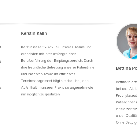
Kerstin Kalin
&
Kerstin ist seit 2025 Teil unseres Teams und
organisiert mit ihrer umfangreichen
g
Berufserfahrung den Empfangsbereich. Durch
n
ihre freundliche Betreuung unserer Patientinnen
Bettina Po
und Patienten sowie ihr effizientes
Terminmanagement trägt sie dazu bei, den
Bettina feier
s
Aufenthalt in unserer Praxis so angenehm wie
bei uns. Als 
nur möglich zu gestalten.
Prophylaxeabt
Patientinnen
ist sie zertif
unser Qualitä
Ohne Betty geh