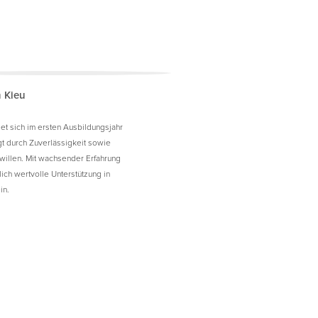
 Kieu
et sich im ersten Ausbildungsjahr
t durch Zuverlässigkeit sowie
nwillen. Mit wachsender Erfahrung
glich wertvolle Unterstützung in
in.