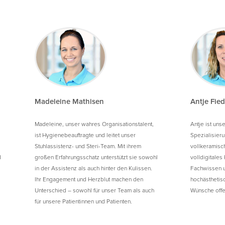
Madeleine Mathisen
Antje Fied
Madeleine, unser wahres Organisationstalent,
Antje ist uns
ist Hygienebeauftragte und leitet unser
Spezialisieru
Stuhlassistenz- und Steri-Team. Mit ihrem
vollkeramisch
d
großen Erfahrungsschatz unterstützt sie sowohl
volldigitales
in der Assistenz als auch hinter den Kulissen.
Fachwissen u
Ihr Engagement und Herzblut machen den
hochästhetis
Unterschied – sowohl für unser Team als auch
Wünsche offen
für unsere Patientinnen und Patienten.