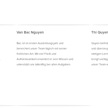
Van Bac Nguyen
Thi Quyen
Bac ist im ersten Ausbildungsjahr und
Quyen befind
bereichert unser Team täglich mit seiner
und überzeug
fröhlichen Art. Mit viel Fleiß und
stetigen Ler
.
Aufmerksamkeit erweitert er sein Wissen und
bringt sie/tä
unterstützt uns tatkräftig bei allen Aufgaben.
unser Team e