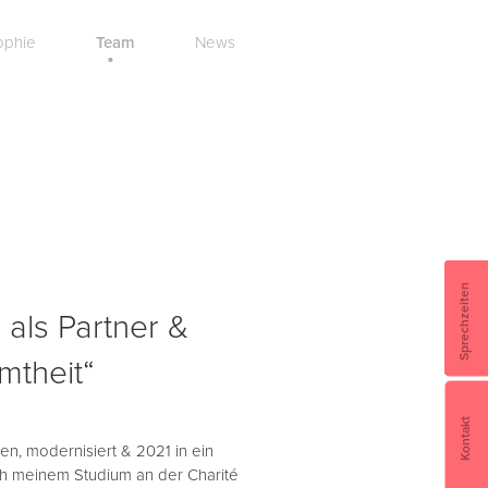
ophie
Team
News
Sprechzeiten
 als Partner &
mtheit“
Kontakt
n, modernisiert & 2021 in ein
h meinem Studium an der Charité