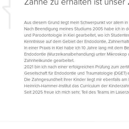
Zähne zu erhalten ist unser 
Aus diesem Grund liegt mein Schwerpunkt vor allem in
Nach Beendigung meines Studiums 2005 habe ich in de
und Parodontologie in Kiel gearbeitet, wo ich Studen
Kenntnisse auf dem Gebiet der Endodontie, Zahnerhaltu
In einer Praxis in Kiel habe ich 10 Jahre lang mit dem
Endodontie (Wurzelkanalbehandlung) unter Mikroskop
Zahnheilkunde gearbeitet.
2021 bin ich nach einer erfolgreichen Prüfung zum zerti
Gesellschaft für Endodontie und Traumatologie (DGET) 
Die Zahngesundheit Ihrer Kinder liegt mir ebenfalls a
Heinrich-Hammer-Institut das Curriculum der Kinderzahn
Seit 2025 freue ich mich sehr, Teil des Teams im Laserz