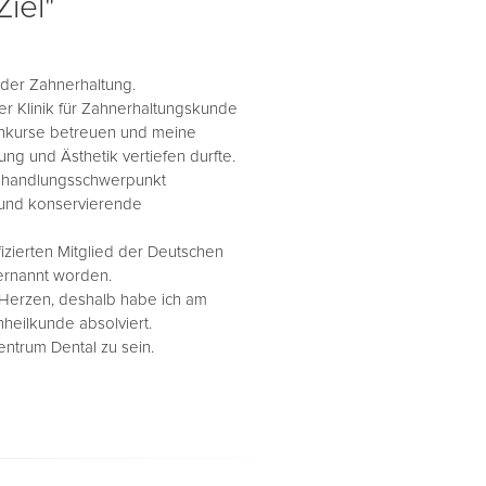
Ziel"
 der Zahnerhaltung.
r Klinik für Zahnerhaltungskunde
tenkurse betreuen und meine
ng und Ästhetik vertiefen durfte.
 Behandlungsschwerpunkt
 und konservierende
fizierten Mitglied der Deutschen
ernannt worden.
m Herzen, deshalb habe ich am
heilkunde absolviert.
entrum Dental zu sein.